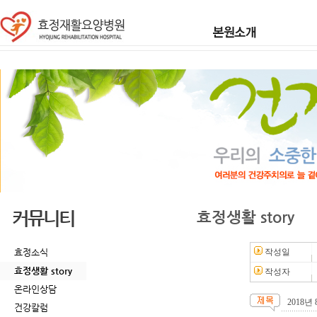
커뮤니티
효정생활 story
효정소식
작성일
효정생활 story
작성자
온라인상담
2018
건강칼럼