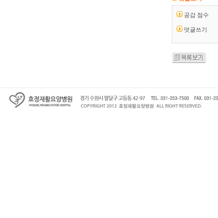
공감 점수
덧글쓰기