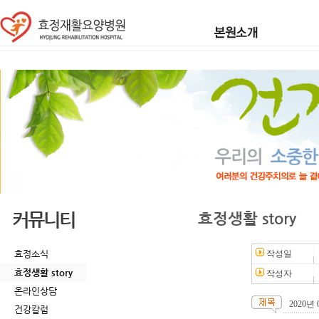
커뮤니티
효정생활 story
효정소식
작성일
효정생활 story
작성자
온라인상담
2020
건강칼럼