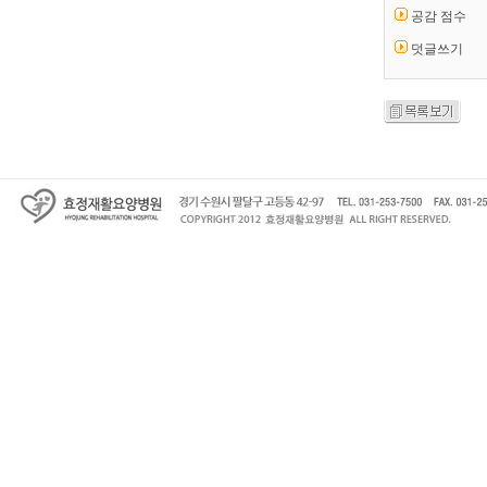
공감 점수
덧글쓰기