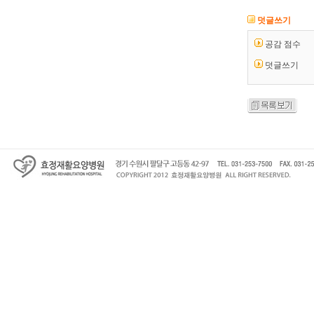
덧글쓰기
공감 점수
덧글쓰기