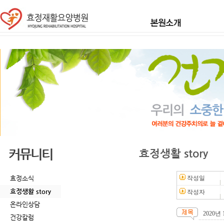
커뮤니티
효정생활 story
효정소식
작성일
효정생활 story
작성자
온라인상담
2020
건강칼럼