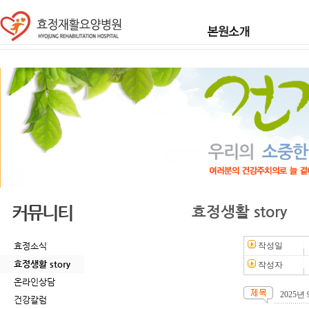
커뮤니티
효정생활 story
효정소식
작성일
효정생활 story
작성자
온라인상담
2025
건강칼럼