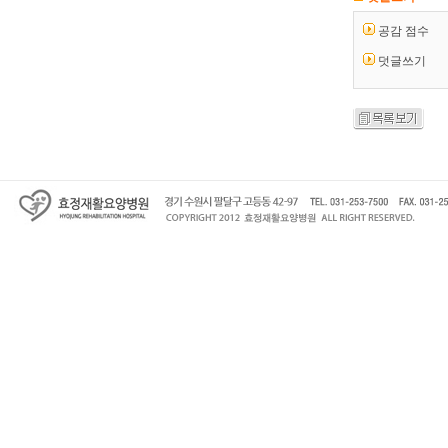
공감 점수
덧글쓰기