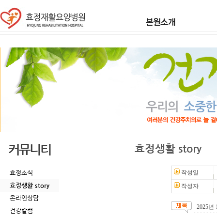
커뮤니티
효정생활 story
효정소식
작성일
효정생활 story
작성자
온라인상담
2025
건강칼럼