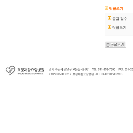
덧글쓰기
공감 점수
덧글쓰기