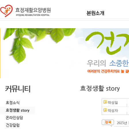
커뮤니티
효정생활 story
효정소식
작성일
효정생활 story
작성자
온라인상담
2025
건강칼럼