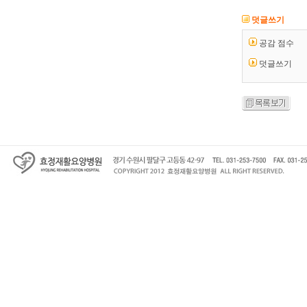
덧글쓰기
공감 점수
덧글쓰기